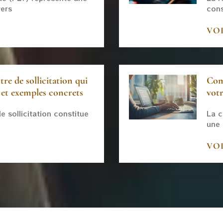
vers
cons
VO
re de sollicitation qui
Com
 et exemples concrets
votr
e sollicitation constitue
La c
une
VO