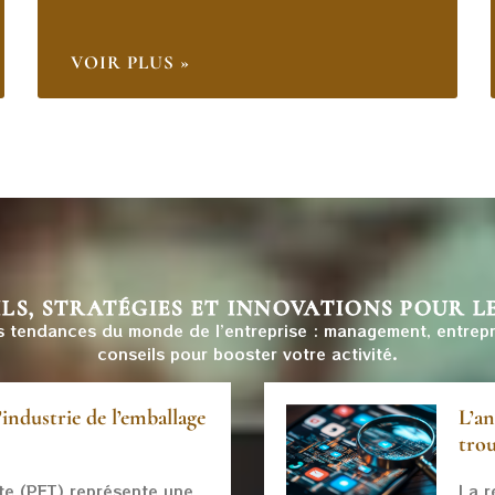
VOIR PLUS »
LS, STRATÉGIES ET INNOVATIONS POUR L
s tendances du monde de l’entreprise : management, entrepre
conseils pour booster votre activité.
’industrie de l’emballage
L’an
tro
te (PET) représente une
La r