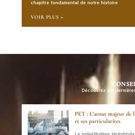
chapitre fondamental de notre histoire
VOIR PLUS »
CONSEI
Découvrez les dernière
PET : L’atout majeur de l
et ses particularites
Le polyéthylène téréphtala